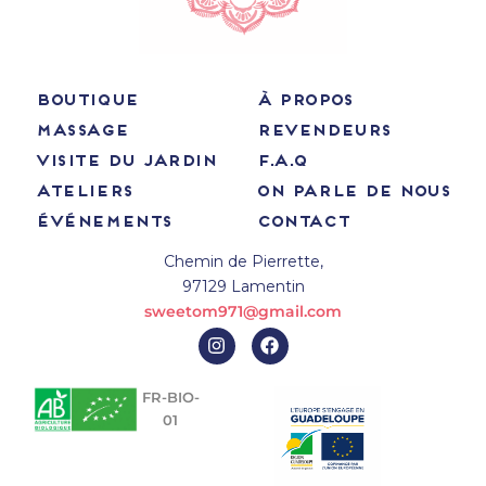
BOUTIQUE
À PROPOS
MASSAGE
REVENDEURS
VISITE DU JARDIN
F.A.Q
ATELIERS
ON PARLE DE NOUS
ÉVÉNEMENTS
CONTACT
Chemin de Pierrette,
97129 Lamentin
sweetom971@gmail.com
I
F
n
a
s
c
t
e
FR-BIO-
a
b
01
g
o
r
o
a
k
m