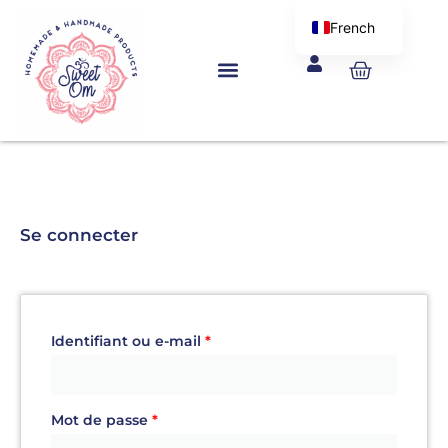
Aller
French
au
English
Panier
contenu
Obligatoire
Obligatoire
Obligatoire
Obligatoire
Se connecter
Identifiant ou e-mail
*
Mot de passe
*