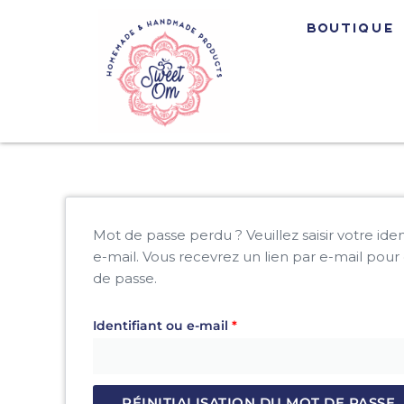
Aller
au
Boutique
contenu
Obligatoire
Mot de passe perdu ? Veuillez saisir votre ide
e-mail. Vous recevrez un lien par e-mail pou
de passe.
Identifiant ou e-mail
*
RÉINITIALISATION DU MOT DE PASSE