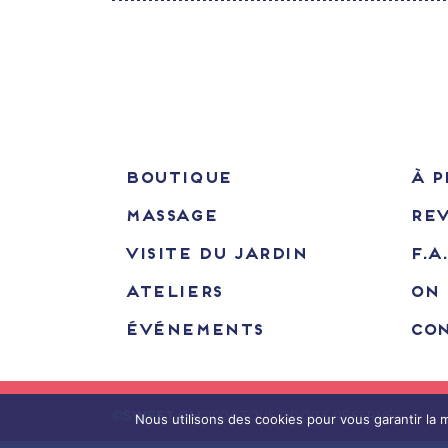
BOUTIQUE
À P
MASSAGE
RE
VISITE DU JARDIN
F.A
ATELIERS
ON 
ÉVÉNEMENTS
CO
©
SWEET OM
2026 TOUS DROITS RÉSERVÉS.
Nous utilisons des cookies pour vous garantir la m