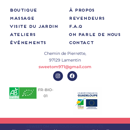
BOUTIQUE
À PROPOS
MASSAGE
REVENDEURS
VISITE DU JARDIN
F.A.Q
ATELIERS
ON PARLE DE NOUS
ÉVÉNEMENTS
CONTACT
Chemin de Pierrette,
97129 Lamentin
sweetom971@gmail.com
I
F
n
a
s
c
t
e
FR-BIO-
a
b
01
g
o
r
o
a
k
m
©
SWEET OM
2026 TOUS DROITS RÉSERVÉS.