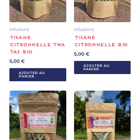
Infusions
Infusions
Tisane
Tisane
Citronnelle Twa
Citronnelle BIO
tas BIO
5,00
€
5,00
€
AJOUTER AU
PANIER
AJOUTER AU
PANIER