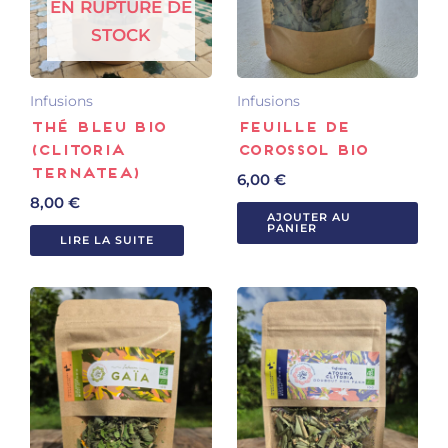
EN RUPTURE DE
STOCK
Infusions
Infusions
Thé bleu bio
Feuille de
(Clitoria
Corossol Bio
ternatea)
6,00
€
8,00
€
AJOUTER AU
PANIER
LIRE LA SUITE