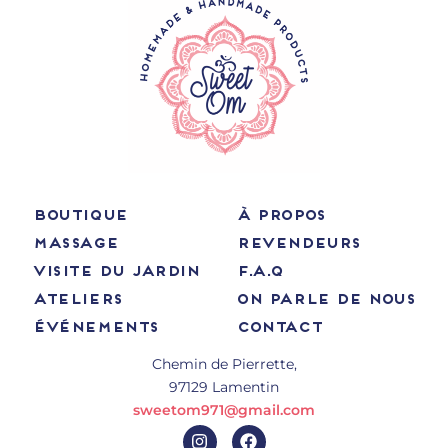
BOUTIQUE
À PROPOS
MASSAGE
REVENDEURS
VISITE DU JARDIN
F.A.Q
ATELIERS
ON PARLE DE NOUS
ÉVÉNEMENTS
CONTACT
Chemin de Pierrette,
97129 Lamentin
sweetom971@gmail.com
I
F