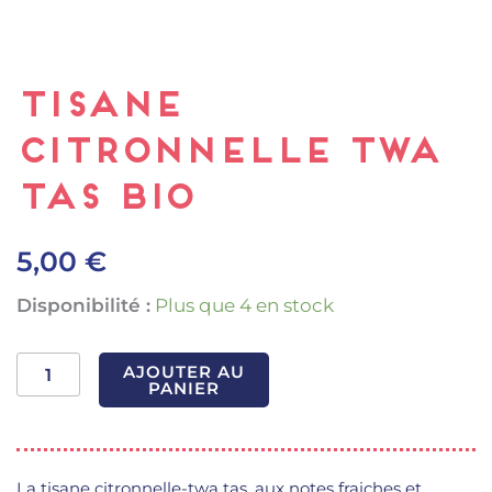
Tisane
Citronnelle Twa
tas BIO
5,00
€
quantité
Disponibilité :
Plus que 4 en stock
de
Tisane
Citronnelle
AJOUTER AU
Twa
PANIER
tas
BIO
La tisane citronnelle-twa tas, aux notes fraiches et