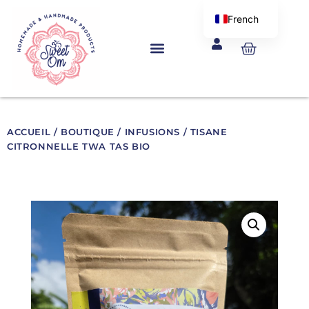
Aller
French
au
English
Panier
contenu
ACCUEIL
/
BOUTIQUE
/
INFUSIONS
/ TISANE
CITRONNELLE TWA TAS BIO