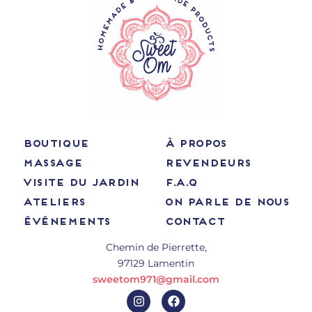
BOUTIQUE
À PROPOS
MASSAGE
REVENDEURS
VISITE DU JARDIN
F.A.Q
ATELIERS
ON PARLE DE NOUS
ÉVÉNEMENTS
CONTACT
Chemin de Pierrette,
97129 Lamentin
sweetom971@gmail.com
I
F
n
a