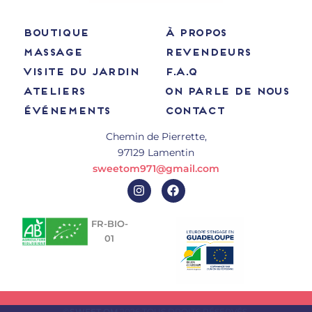
BOUTIQUE
À PROPOS
MASSAGE
REVENDEURS
VISITE DU JARDIN
F.A.Q
ATELIERS
ON PARLE DE NOUS
ÉVÉNEMENTS
CONTACT
Chemin de Pierrette,
97129 Lamentin
sweetom971@gmail.com
I
F
n
a
s
c
t
e
FR-BIO-
a
b
01
g
o
r
o
a
k
m
©
SWEET OM
2026 TOUS DROITS RÉSERVÉS.