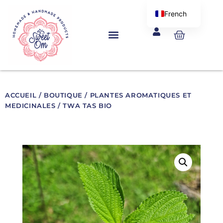
Aller
French
au
English
Panier
contenu
ACCUEIL
/
BOUTIQUE
/
PLANTES AROMATIQUES ET
MEDICINALES
/ TWA TAS BIO