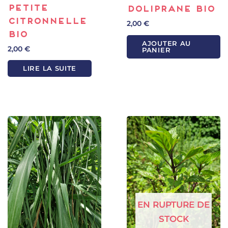
Petite
Doliprane bio
citronnelle
2,00
€
bio
AJOUTER AU
2,00
€
PANIER
LIRE LA SUITE
EN RUPTURE DE
STOCK