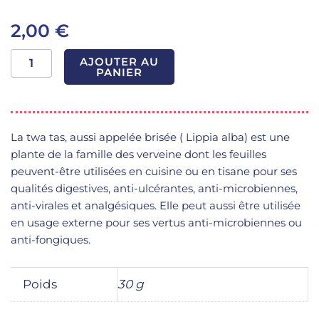
2,00
€
quantité
AJOUTER AU
de
PANIER
Twa
tas
bio
La twa tas, aussi appelée brisée ( Lippia alba) est une
plante de la famille des verveine dont les feuilles
peuvent-être utilisées en cuisine ou en tisane pour ses
qualités digestives, anti-ulcérantes, anti-microbiennes,
anti-virales et analgésiques. Elle peut aussi être utilisée
en usage externe pour ses vertus anti-microbiennes ou
anti-fongiques.
Poids
30 g