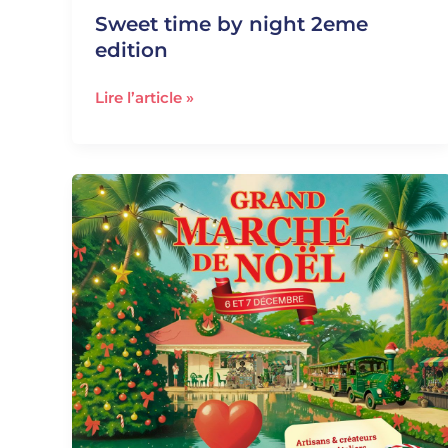
Sweet time by night 2eme
edition
Lire l’article »
6-
7
décembre
2025
–
MARCHÉ
DE
NOËL
DE
VALOMBREUSE