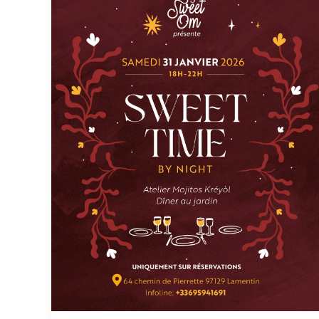
by
night
2eme
edition