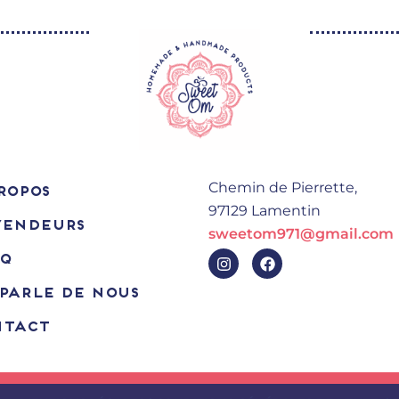
Chemin de Pierrette,
ROPOS
97129 Lamentin
VENDEURS
sweetom971@gmail.com
I
F
.Q
n
a
s
c
PARLE DE NOUS
t
e
a
b
NTACT
g
o
r
o
a
k
m