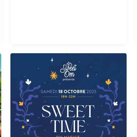
Sweet
Time
by
Night