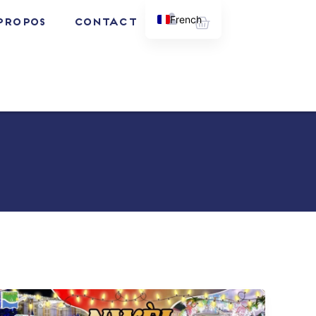
Panier
French
PROPOS
Contact
English
20
décembre