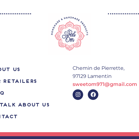
Chemin de Pierrette,
UT US
97129 Lamentin
 RETAILERS
sweetom971@gmail.com
I
F
.Q
n
a
s
c
TALK ABOUT US
t
e
a
b
NTACT
g
o
r
o
a
k
m