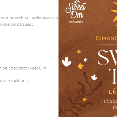
rmat brunch au jardin avec un
riode de paques :
on de chocolat Sweet Om
rdin incluant :