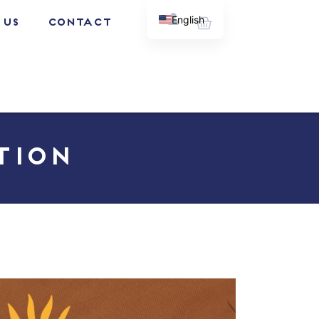
Cart
English
 Us
Contact
French
tion