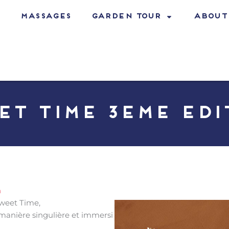
Massages
GARDEN TOUR
About
et time 3eme edi
n
Sweet Time,
manière singulière et immersi